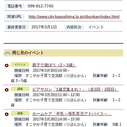
099-812-7740
電話番号
http://www.city.kagoshima.lg.jp/ribonkan/index.html
関連URL
2017年3月1日
イベント
最終更新日
内容区分
同じ月のイベント
親子で遊ぼう（2～3歳）
イベント
開催日時
2017年3月30日14:00～
場所
すこやか子育て交流館（りぼんかん）
対象年齢
1～2
歳 3～5歳
ピアサロン「1歳児集まれ！」（全2回・2回目）
講座
開催日時
2017年3月29日11:00～12:00
場所
すこやか子育て交流館（りぼんかん）
対象年齢
1～2
歳
ホームケア「卒乳～母乳育児アドバイス～」
講座
開催日時
2017年3月28日14:00～15:00
場所
すこやか子育て交流館（りぼんかん）
対象年齢
0歳 1