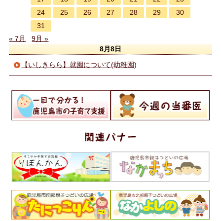
24
25
26
27
28
29
30
31
« 7月
9月 »
8月8日
【いしきらら】就園について(幼稚園)