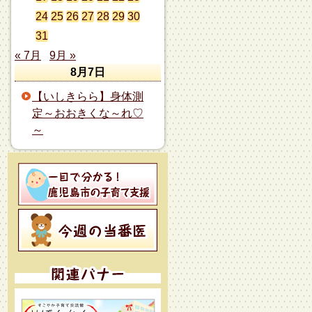
24
25
26
27
28
29
30
31
« 7月
9月 »
8月7日
【いしきらら】身体測
定～おおきくな～れ♡
～