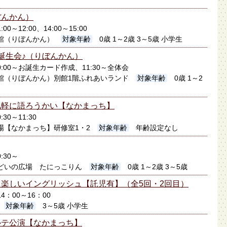
ぼんかん）
00～12:00、14:00～15:00
館（りぼんかん）
対象年齢
0歳 1～2歳 3～5歳 小学生
誕生会♪（りぼんかん）
10:00～お誕生カード作成、11:30～全体会
館（りぼんかん）別館1階ふれあいランド
対象年齢
0歳 1～2
気軽に語ろうかい【なかまっち】
:30～11:30
場【なかまっち】研修室1・2
対象年齢
年齢設定なし
:30～
どいの広場 たにっこりん
対象年齢
0歳 1～2歳 3～5歳
楽しいイングリッシュ【託児有】（全5回・2回目）
14：00～16：00
対象年齢
3～5歳 小学生
ルテ公演【なかまっち】