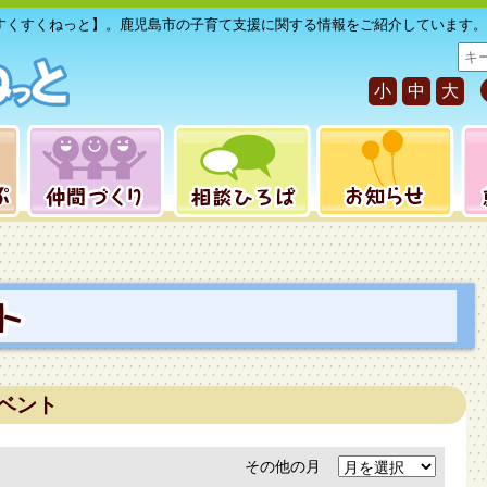
すくすくねっと】。鹿児島市の子育て支援に関する情報をご紹介しています。
サ
イ
小
中
大
ト
内
検
索
ベント
その他の月