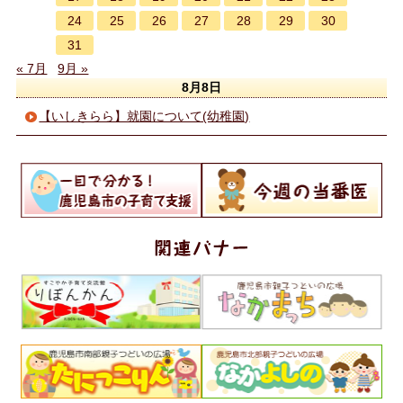
24
25
26
27
28
29
30
31
« 7月
9月 »
8月8日
【いしきらら】就園について(幼稚園)