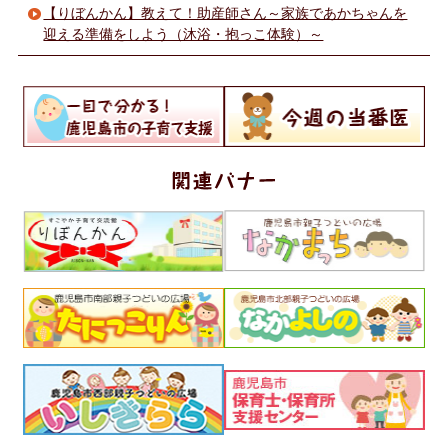
【りぼんかん】教えて！助産師さん～家族であかちゃんを
迎える準備をしよう（沐浴・抱っこ体験）～