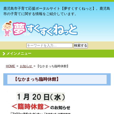
鹿児島市子育て応援ポータルサイト【夢すくすくねっと】。鹿児島
市の子育てに関する情報をご紹介しています。
サ
検索する
イ
メインメニュー
ト
内
HOME
>
お知らせ
検
> 【なかまっち臨時休館】
索
【なかまっち臨時休館】