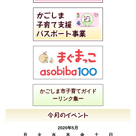
かごしま市子育てガイド
ーリンク集ー
2020年5月
月
火
水
木
金
土
日