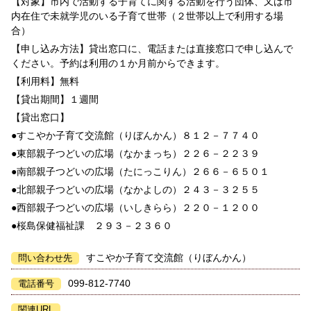
【対象】市内で活動する子育てに関する活動を行う団体、又は市
内在住で未就学児のいる子育て世帯（２世帯以上で利用する場
合）
【申し込み方法】貸出窓口に、電話または直接窓口で申し込んで
ください。予約は利用の１か月前からできます。
【利用料】無料
【貸出期間】１週間
【貸出窓口】
●すこやか子育て交流館（りぼんかん）８１２－７７４０
●東部親子つどいの広場（なかまっち）２２６－２２３９
●南部親子つどいの広場（たにっこりん）２６６－６５０１
●北部親子つどいの広場（なかよしの）２４３－３２５５
●西部親子つどいの広場（いしきらら）２２０－１２００
●桜島保健福祉課 ２９３－２３６０
すこやか子育て交流館（りぼんかん）
問い合わせ先
099-812-7740
電話番号
関連URL