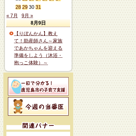
28
29
30
31
« 7月
9月 »
8月9日
【りぼんかん】教え
て！助産師さん～家族
であかちゃんを迎える
準備をしよう（沐浴・
抱っこ体験）～