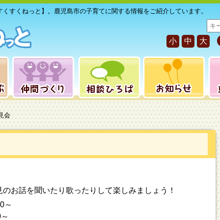
すくすくねっと】。鹿児島市の子育てに関する情報をご紹介しています。
サ
イ
小
中
大
ト
内
検
索
見会
見のお話を聞いたり歌ったりして楽しみましょう！
0～
～