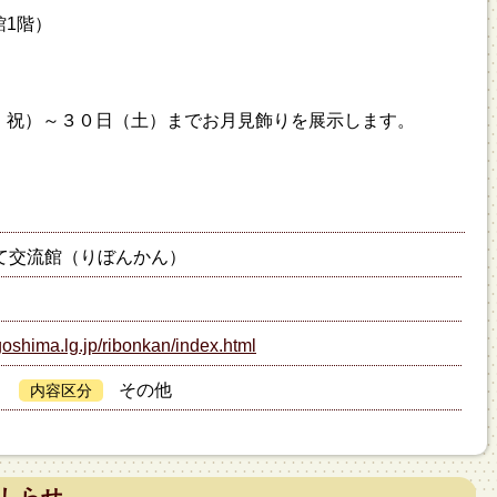
館1階）
祝）～３０日（土）までお月見飾りを展示します。
て交流館（りぼんかん）
goshima.lg.jp/ribonkan/index.html
その他
内容区分
しらせ