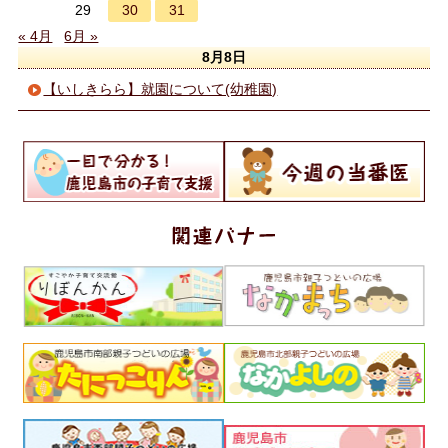
30
31
29
« 4月
6月 »
8月8日
【いしきらら】就園について(幼稚園)