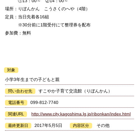
①13：00～ ②14：00～
場所：りぼんかん こうさくのへや（4階）
定員：当日先着各16組
※30分前に1階受付にて整理券を配布
参加費：無料
対象
小学3年生までの子どもと親
すこやか子育て交流館（りぼんかん）
問い合わせ先
099-812-7740
電話番号
http://www.city.kagoshima.lg.jp/ribonkan/index.html
関連URL
2017年5月5日
その他
最終更新日
内容区分