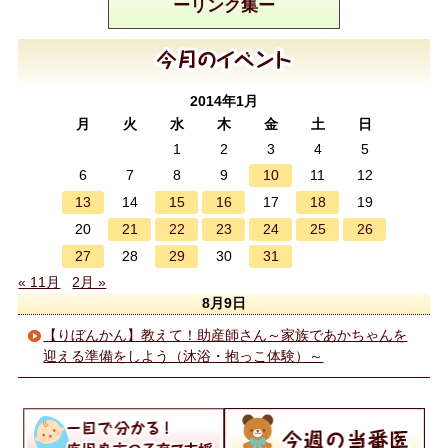
ーリンク集ー
2014年1月
月
火
水
木
金
土
日
1
2
3
4
5
10
6
7
8
9
11
12
13
15
16
18
14
17
19
21
22
23
24
25
26
20
27
29
31
28
30
« 11月
2月 »
8月9日
【りぼんかん】教えて！助産師さん～家族であかちゃんを
迎える準備をしよう（沐浴・抱っこ体験）～