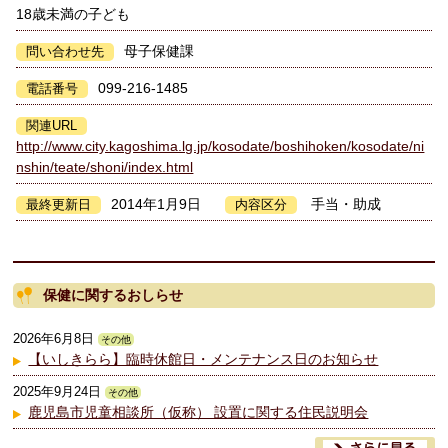
18歳未満の子ども
母子保健課
問い合わせ先
099-216-1485
電話番号
関連URL
http://www.city.kagoshima.lg.jp/kosodate/boshihoken/kosodate/ni
nshin/teate/shoni/index.html
2014年1月9日
手当・助成
最終更新日
内容区分
保健に関するおしらせ
2026年6月8日
その他
【いしきらら】臨時休館日・メンテナンス日のお知らせ
2025年9月24日
その他
鹿児島市児童相談所（仮称） 設置に関する住民説明会